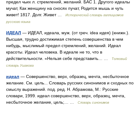
предел чьих л. стремлений, желаний. БАС 1. Другого идеалы
мучат, Как женщину на сносях пучат, Родится мышь и чуть
живет! 1817. Долг. Живет …
Исторический словарь галлицизмов
русского языка
ИДЕАЛ
— ИДЕАЛ, идеала, муж. (от греч. idea идея) (книжн.).
Высшая, трудно достижимая степень совершенства в чем
нибудь, мыслимый предел стремлений, желаний. Идеал
красоты. Идеал человека. В идеале не то, что в
действительности. «Нельзя себе представить… …
Толковый
словарь Ушакова
идеал
— Совершенство, верх, образец, мечта, несбыточное
желание. См. цель... Словарь русских синонимов и сходных по
смыслу выражений. под. ред. Н. Абрамова, М.: Русские
словари, 1999. идеал совершенство, верх, образец, мечта,
несбыточное желание, цель;… …
Словарь синонимов