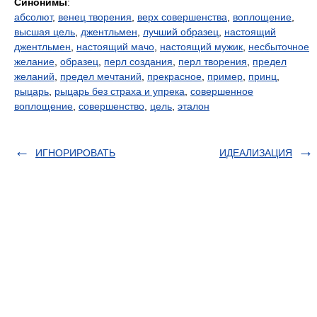
Синонимы
:
абсолют
,
венец творения
,
верх совершенства
,
воплощение
,
высшая цель
,
джентльмен
,
лучший образец
,
настоящий
джентльмен
,
настоящий мачо
,
настоящий мужик
,
несбыточное
желание
,
образец
,
перл создания
,
перл творения
,
предел
желаний
,
предел мечтаний
,
прекрасное
,
пример
,
принц
,
рыцарь
,
рыцарь без страха и упрека
,
совершенное
воплощение
,
совершенство
,
цель
,
эталон
ИГНОРИРОВАТЬ
ИДЕАЛИЗАЦИЯ