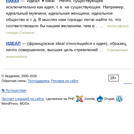
Идеал
— Идеал ♦ Idéal Нечто, существующее
исключительно как идея, т. е. не существующее. Например,
идеальный мужчина, идеальная женщина, идеальное
общество и т. д. В мыслях нам гораздо легче найти то, что
соответствовало бы нашим желаниям, чем в… …
Философский
словарь Спонвиля
ИДЕАЛ
— (французское ideal относящийся к идее), образец,
нечто совершенное, высшая цель стремлений …
Современная
энциклопедия
© Академик, 2000-2026
18+
Обратная связь:
Техподдержка
,
Реклама на сайте
👣 Путешествия
Экспорт словарей на сайты
, сделанные на PHP,
Joomla,
Drupal,
WordPress, MODx.