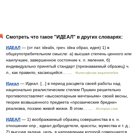
Смотреть что такое "ИДЕАЛ" в других словарях:
ИДЕАЛ
— (от лат. idealis, греч. idea образ, идея) 1) в
общеупотребительном смысле: а) высшая степень ценного или
наилучшее, завершенное состояние к. л. явления, б)
индивидуально принятый стандарт (признаваемый образец) ч.
л., как правило, касающийся… …
Философская энциклопедия
Идеал
— Идеал. [...] в период расцвета своей работы над
национально реалистическим стилем Пушкин решительно
противопоставляет «высокопарным мечтаньям» своей весны,
теории возвышенного предмета «прозаические бредни»
реализма, поэзию живой жизни. В этом… …
История слов
ИДЕАЛ
— 1) воображаемый образец совершенства в к. н.
отношении нпр., идеал добродетели, красоты, мужества и т. д.;
2) высшая задача, цель, в направлении которой совершается